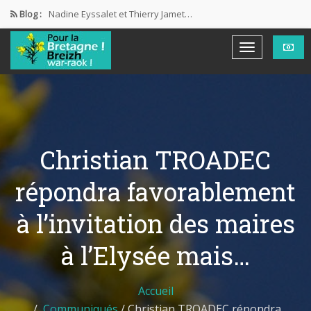
Blog :
Nadine Eyssalet et Thierry Jamet…
LE CIRQUE LR
Une démocratie … imparfaite
Assemblée Générale
Marcel Berrou Valérie Le Roux…
Christian TROADEC
répondra favorablement
à l’invitation des maires
à l’Elysée mais…
Accueil
Communiqués
/
Christian TROADEC répondra