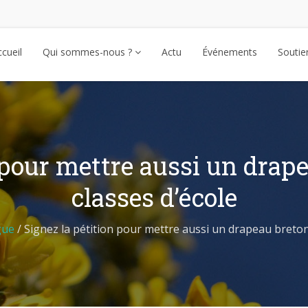
cueil
Qui sommes-nous ?
Actu
Événements
Souti
 pour mettre aussi un drap
classes d’école
gue
/
Signez la pétition pour mettre aussi un drapeau breton 