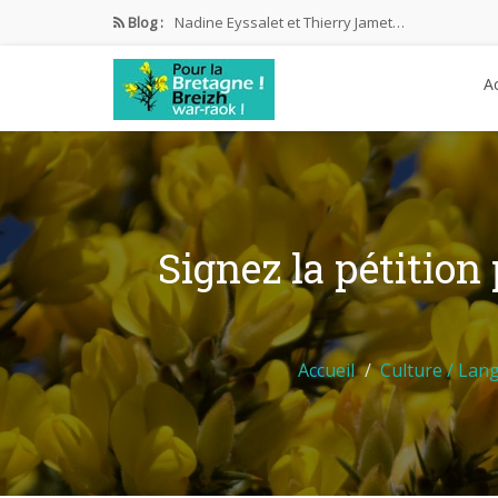
Blog :
Nadine Eyssalet et Thierry Jamet…
LE CIRQUE LR
Ac
Une démocratie … imparfaite
Assemblée Générale
Marcel Berrou Valérie Le Roux…
Signez la pétition
Accueil
Culture / Lan