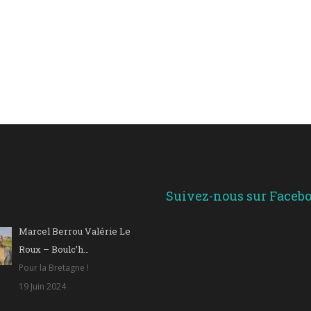
Suivez-nous sur Faceb
Marcel Berrou Valérie Le
Roux – Boulc’h…
Pour la Bretagne !
19 Juin 2024