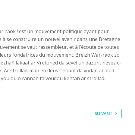
ar-raok ! est un mouvement politique ayant pour
ns à se construire un nouvel avenir dans une Bretagne
vement se veut rassembleur, et à l’écoute de toutes
aleurs fondatrices du mouvement. Breizh War-raok zo
ll dezhañ lakaat ar Vretoned da sevel un dazont nevez e-
k. Ar strollad-mañ en deus c’hoant da vodañ an dud
 youloù o rannañ talvoudoù kentañ ar strollad.
SUIVANT