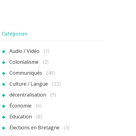
Catégories
Audio / Vidéo
(1)
Colonialisme
(2)
Communiqués
(40)
Culture / Langue
(22)
décentralisation
(9)
Économie
(6)
Education
(8)
Élections en Bretagne
(3)